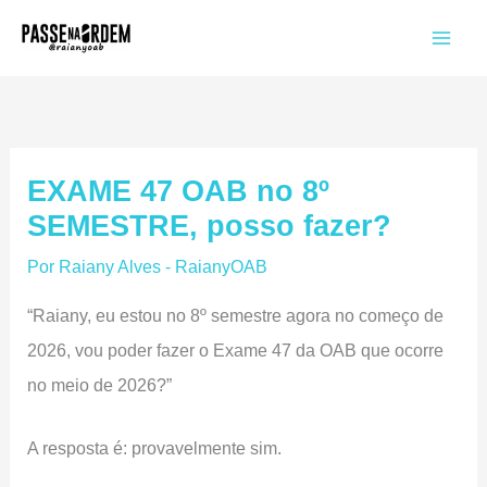
Ir
para
o
conteúdo
EXAME 47 OAB no 8º
SEMESTRE, posso fazer?
Por
Raiany Alves - RaianyOAB
“Raiany, eu estou no 8º semestre agora no começo de
2026, vou poder fazer o Exame 47 da OAB que ocorre
no meio de 2026?”
A resposta é: provavelmente sim.