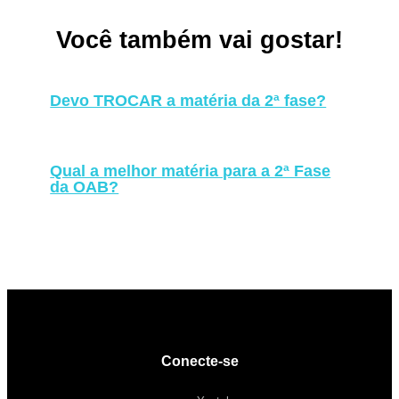
Você também vai gostar!
Devo TROCAR a matéria da 2ª fase?
Qual a melhor matéria para a 2ª Fase
da OAB?
Conecte-se