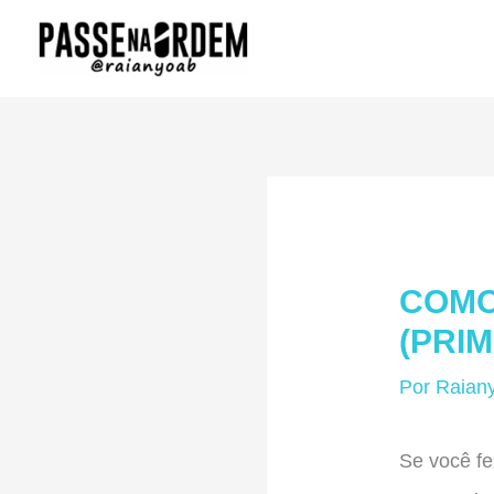
Ir
para
o
conteúdo
COMO
(PRI
Por
Raian
Se você fe