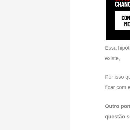
Essa hipót
existe,
Por isso q
ficar com 
Outro pon
questão s