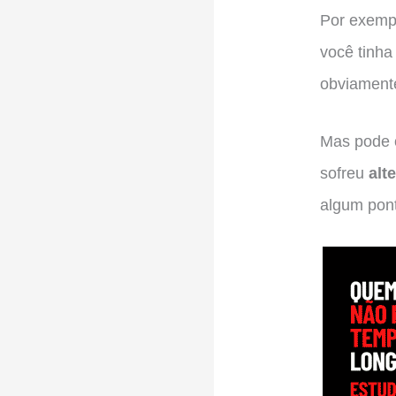
Por exempl
você tinha
obviamente
Mas pode o
sofreu
alt
algum pon