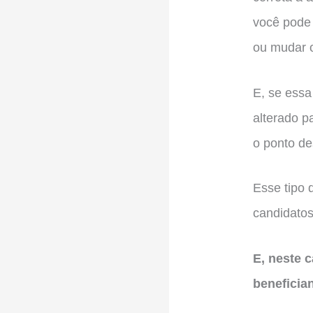
você pode 
ou mudar o
E, se essa
alterado p
o ponto de
Esse tipo 
candidato
E, neste 
beneficia