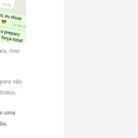
ara, mas
 para não
nitivo.
de uma
ão.