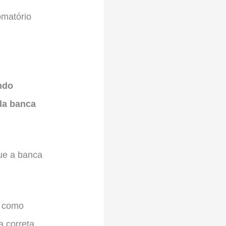
omatório
ndo
la banca
ue a banca
u como
a correta,