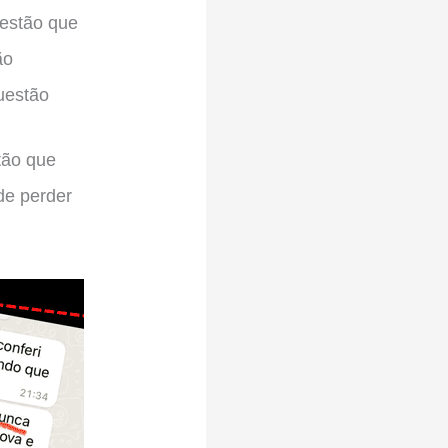
estão que
ão
uestão
tão que
de perder