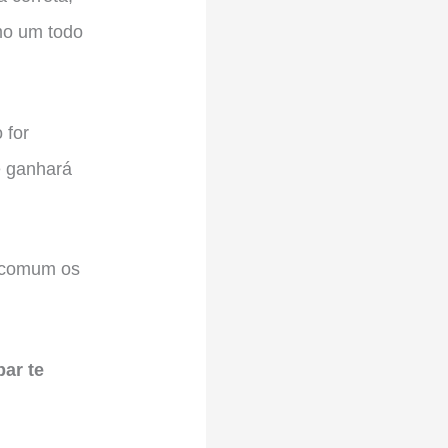
mo um todo
 for
ê ganhará
m comum os
ar te