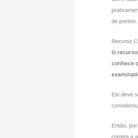
praticamen
de pontos.
Recurso C
O recurso
conhece q
examinad
Ele deve 
considerou
Então, po
correta a 