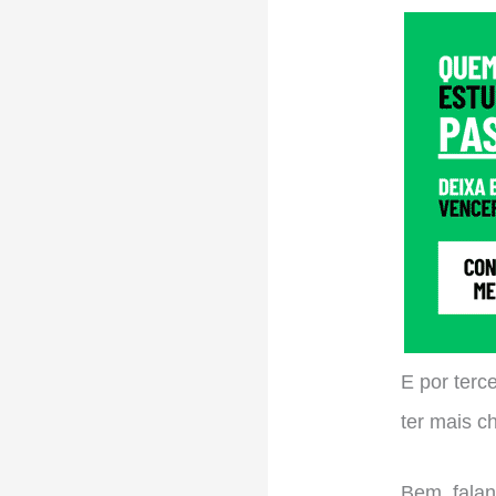
E por terc
ter mais c
Bem, falan