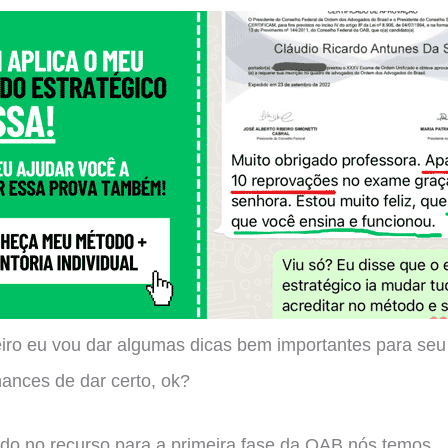
eiro eu vou dar algumas dicas bem importantes para seu
hances de dar certo, ok?
do no recurso para a primeira fase da OAB nós temos