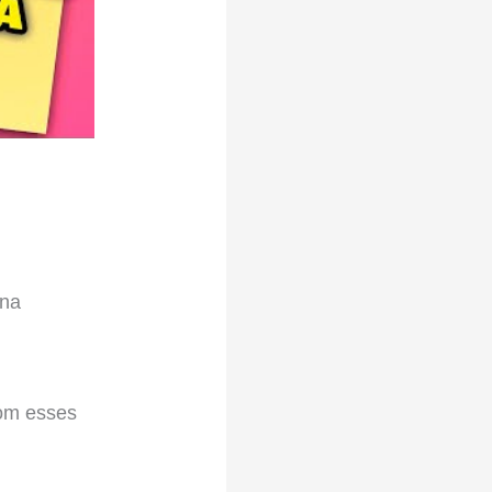
 na
com esses