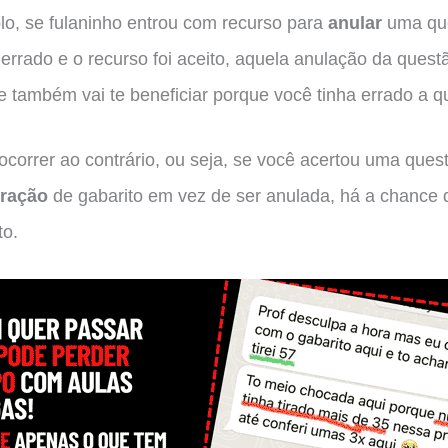
o, se fulaninho entrou com recurso para
anular
uma qu
 errado e o recurso foi aceito, aquela anulação da quest
 também vai te beneficiar porque você tinha errado a q
correr ao contrário, ou seja, se você acertou uma ques
eração
de gabarito em vez de ser anulada, há a chance 
to.