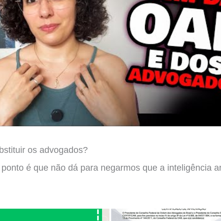
ubstituir os advogados?
 ponto é que não dá para negarmos que a inteligência arti