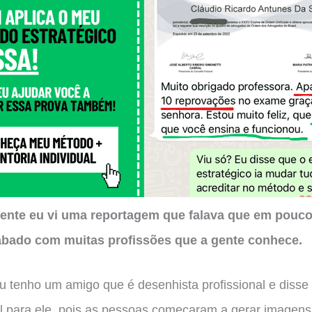
nte eu vi uma reportagem que falava que em pouco
cabado com muitas profissões que a gente conhece.
eu tenho um amigo que é desenhista profissional e disse
cil para ele, pois as pessoas começaram a gerar imagens