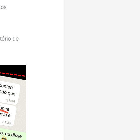
nos
tório de