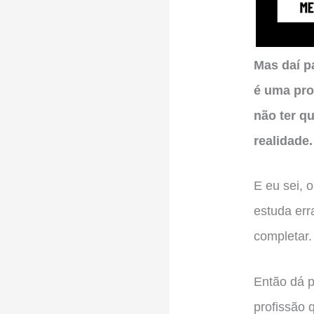
Mas daí p
é uma pro
não ter q
realidade.
E eu sei, 
estuda er
completar.
Então dá 
profissão 