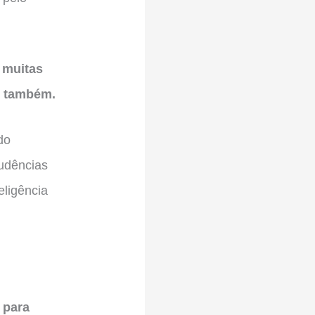
e muitas
o também.
do
udências
eligência
 para