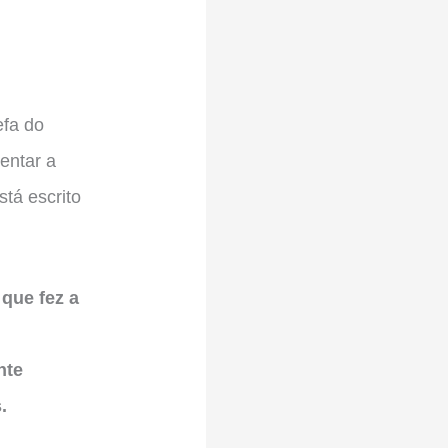
efa do
entar a
stá escrito
que fez a
nte
.