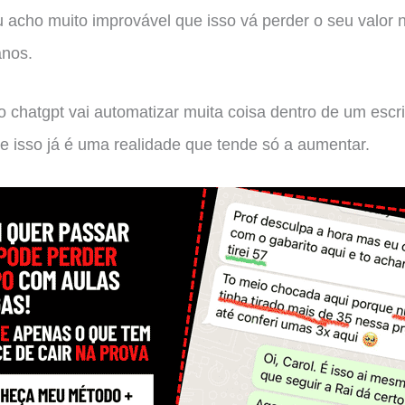
u acho muito improvável que isso vá perder o seu valor 
anos.
o chatgpt vai automatizar muita coisa dentro de um escri
e isso já é uma realidade que tende só a aumentar.