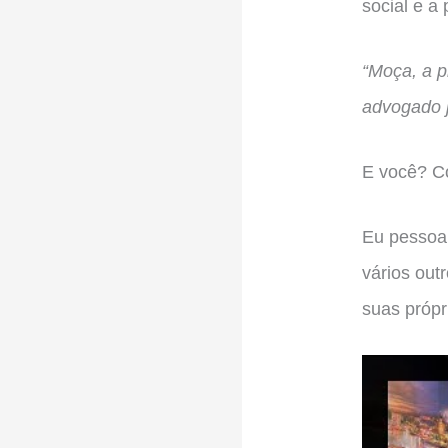
social e a
“Moça, a p
advogado j
E você? C
Eu pessoa
vários out
suas própr