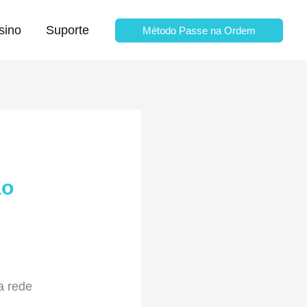
sino
Suporte
Método Passe na Ordem
ão
a rede