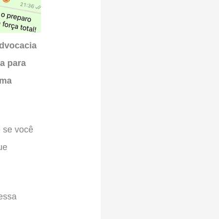
advocacia
a para
uma
e se você
ue
essa