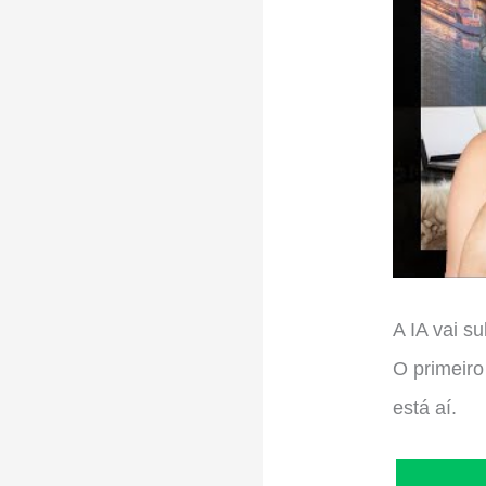
A IA vai s
O primeiro
está aí.