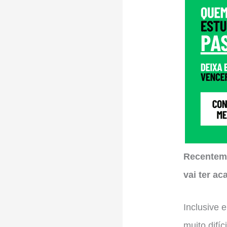
Recenteme
vai ter a
Inclusive 
muito difí