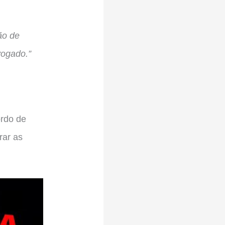
ão de
vogado.”
rdo de
rar as