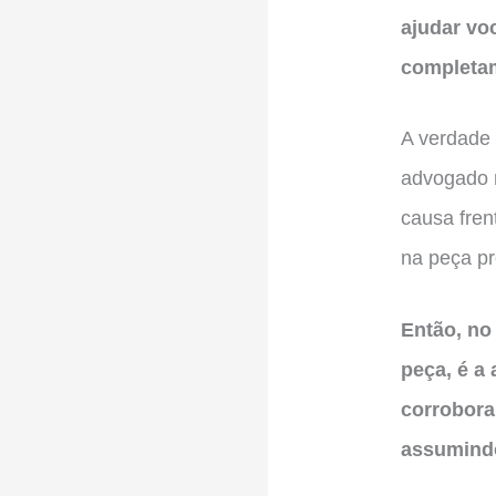
ajudar voc
completam
A verdade 
advogado n
causa fren
na peça pr
Então, no
peça, é a
corrobora
assumindo