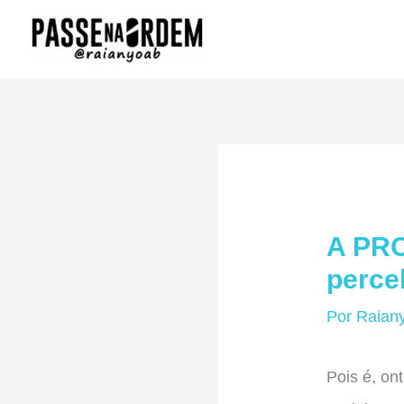
Ir
para
o
conteúdo
A PRO
perce
Por
Raian
Pois é, on