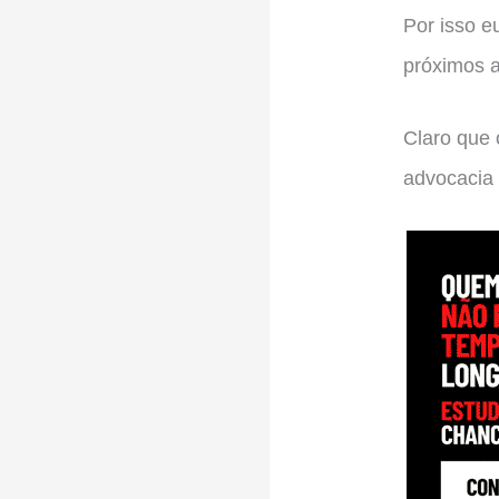
Por isso e
próximos 
Claro que 
advocacia 