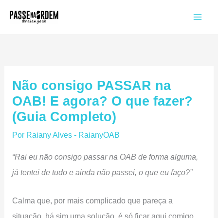
Ir
para
o
conteúdo
Não consigo PASSAR na
OAB! E agora? O que fazer?
(Guia Completo)
Por
Raiany Alves - RaianyOAB
“Rai eu não consigo passar na OAB de forma alguma,
já tentei de tudo e ainda não passei, o que eu faço?”
Calma que, por mais complicado que pareça a
situação, há sim uma solução, é só ficar aqui comigo