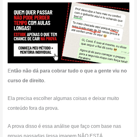
E
ntão não dá para cobrar tudo o que a gente viu no
curso de direito
.
Ela precisa escolher algumas coisas e deixar muito
conteúdo fora da prova.
A prova disso é essa análise que faço com base nas
provas passadas (essa imagem NÃO ESTÁ