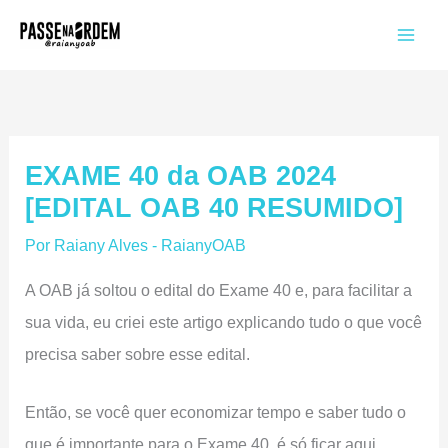
Ir
para
o
conteúdo
EXAME 40 da OAB 2024
[EDITAL OAB 40 RESUMIDO]
Por
Raiany Alves - RaianyOAB
A OAB já soltou o edital do Exame 40 e, para facilitar a
sua vida, eu criei este artigo explicando tudo o que você
precisa saber sobre esse edital.
Então, se você quer economizar tempo e saber tudo o
que é importante para o Exame 40, é só ficar aqui